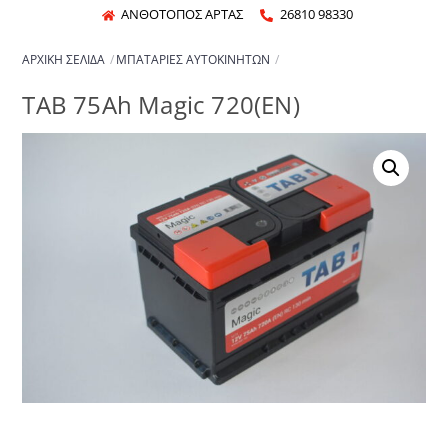
Skip
ΑΝΘΟΤΟΠΟΣ ΑΡΤΑΣ
26810 98330
to
ΑΡΧΙΚΉ ΣΕΛΊΔΑ
ΜΠΑΤΑΡΊΕΣ ΑΥΤΟΚΙΝΉΤΩΝ
content
TAB 75Ah Magic 720(EN)