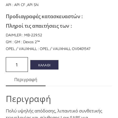
API : API CF ,API SN
Προδιαγραφές κατασκευαστών :
Πληροί τις απαιτήσεις των :
DAIMLER : MB-229.52
GM : GM : Dexos 2™
OPEL / VAUXHALL : OPEL / VAUXHALL OV0401547
Total
ΚΑΛΑΘΙ
Classic
9
Περιγραφή
5w30
1l
ποσότητα
Περιγραφή
Πολύ υψηλής απόδοσης, λιπαντικό συνθετικής
τεχνολογίας και σύνθεσης Low SAPS για