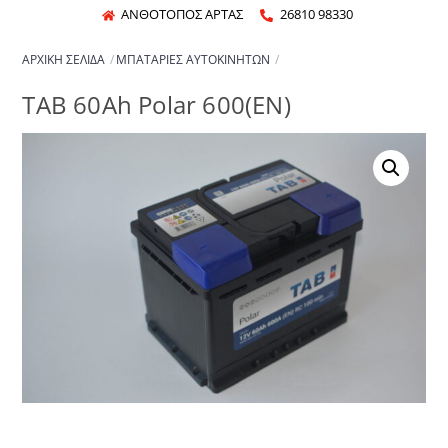
Skip
ΑΝΘΟΤΟΠΟΣ ΑΡΤΑΣ
26810 98330
to
ΑΡΧΙΚΉ ΣΕΛΊΔΑ
ΜΠΑΤΑΡΊΕΣ ΑΥΤΟΚΙΝΉΤΩΝ
content
TAB 60Ah Polar 600(EN)